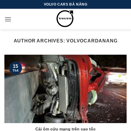
Skip
VOLVO CARS ĐÀ NẴNG
to
content
AUTHOR ARCHIVES:
VOLVOCARDANANG
15
Th4
Cái ôm cứu mạng trên cao tốc