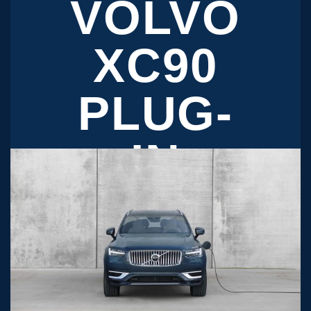
VOLVO
XC90
PLUG-
IN
HYBRID
XE GIAO
NGAY