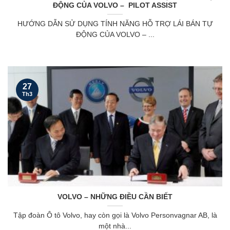
ĐỘNG CỦA VOLVO – PILOT ASSIST
HƯỚNG DẪN SỬ DỤNG TÍNH NĂNG HỖ TRỢ LÁI BÁN TỰ
ĐỘNG CỦA VOLVO – ...
27
Th3
VOLVO – NHỮNG ĐIỀU CẦN BIẾT
Tập đoàn Ô tô Volvo, hay còn gọi là Volvo Personvagnar AB, là
một nhà...