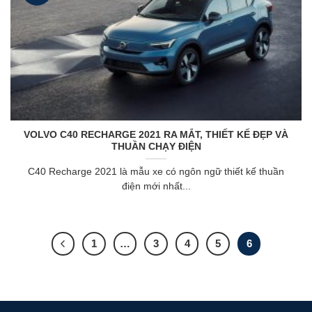
VOLVO C40 RECHARGE 2021 RA MẮT, THIẾT KẾ ĐẸP VÀ
THUẦN CHẠY ĐIỆN
C40 Recharge 2021 là mẫu xe có ngôn ngữ thiết kế thuần
điện mới nhất...
1
…
3
4
5
6