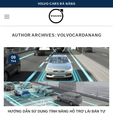
Skip
VOLVO CARS ĐÀ NẴNG
to
content
AUTHOR ARCHIVES:
VOLVOCARDANANG
09
Th4
HƯỚNG DẪN SỬ DỤNG TÍNH NĂNG HỖ TRỢ LÁI BÁN TỰ