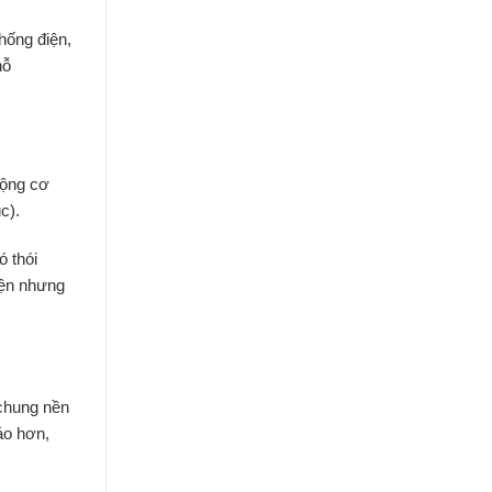
hống điện,
hỗ
động cơ
c).
ó thói
iện nhưng
 chung nền
ảo hơn,