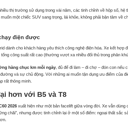
u thị trường sử dụng trong vài năm, các tinh chỉnh về hộp số, hệ t
 muốn một chiếc SUV sang trọng, lái khỏe, không phải bận tâm về c
 chạy điện được
brid dành cho khách hàng yêu thích công nghệ điện hóa. Xe kết hợp 
 tổng công suất rất cao (thường vượt xa nhiều đối thủ trong phân khú
ường hàng chục km mỗi ngày
, đủ để đi làm – đi chợ – đón con nếu c
g đường và sự chủ động. Với những ai muốn tận dụng ưu điểm của đ
áp rất thông minh.
đại hơn với B5 và T8
C60 2026
xuất hiện như một bản facelift giữa vòng đời. Xe vẫn dùng
ững chãi”, nhưng được tinh chỉnh lại ở một số điểm: ngoại thất sắc s
hơn.