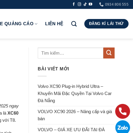
0934 806 555
RE QUẢNG CÁO
LIÊN HỆ
ĐĂNG KÍ LÁI THỬ
BÀI VIẾT MỚI
Volvo XC90 Plug-in Hybrid Ultra –
Khuyến Mãi Đặc Quyền Tại Volvo Car
Đà Nẵng
2025 ngay
VOLVO XC90 2026 – Nâng cấp và giá
a là
XC60
bán
g với T8.
VOLVO – GIÁ XE ƯU ĐÃI TẠI ĐÀ