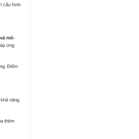
rì cấu hình
 và mô-
đáp ứng
àng. Điểm
i khả năng
óa thêm