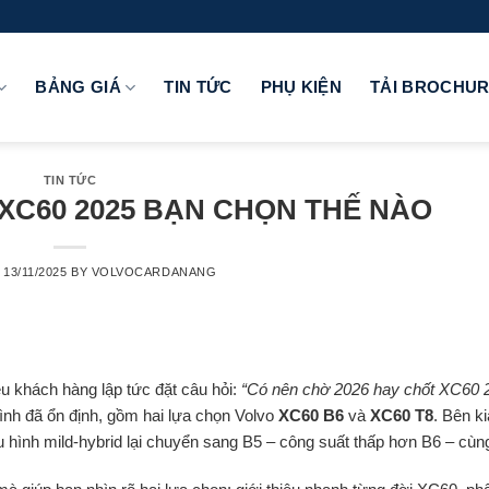
BẢNG GIÁ
TIN TỨC
PHỤ KIỆN
TẢI BROCHU
TIN TỨC
 XC60 2025 BẠN CHỌN THẾ NÀO
N
13/11/2025
BY
VOLVOCARDANANG
iều khách hàng lập tức đặt câu hỏi:
“Có nên chờ 2026 hay chốt XC60 
ình đã ổn định, gồm hai lựa chọn Volvo
XC60 B6
và
XC60 T8
. Bên ki
u hình mild-hybrid lại chuyển sang B5 – công suất thấp hơn B6 – cùn