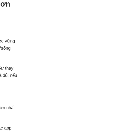
hơn
 xe vững
 “sống
Sự thay
ã đủ; nếu
lớn nhất
ác app