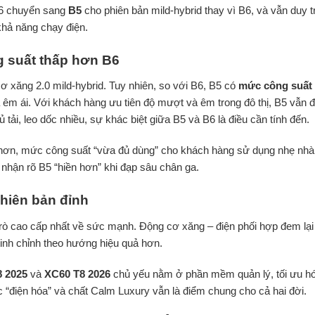
26 chuyển sang
B5
cho phiên bản mild-hybrid thay vì B6, và vẫn duy t
hả năng chạy điện.
ng suất thấp hơn B6
ơ xăng 2.0 mild-hybrid. Tuy nhiên, so với B6, B5 có
mức công suất
à êm ái. Với khách hàng ưu tiên độ mượt và êm trong đô thị, B5 vẫn 
tải, leo dốc nhiều, sự khác biệt giữa B5 và B6 là điều cần tính đến.
ấp hơn, mức công suất “vừa đủ dùng” cho khách hàng sử dụng nhẹ nh
nhận rõ B5 “hiền hơn” khi đạp sâu chân ga.
phiên bản đỉnh
trò cao cấp nhất về sức mạnh. Động cơ xăng – điện phối hợp đem lạ
tinh chỉnh theo hướng hiệu quả hơn.
 2025
và
XC60 T8 2026
chủ yếu nằm ở phần mềm quản lý, tối ưu h
 “điện hóa” và chất Calm Luxury vẫn là điểm chung cho cả hai đời.