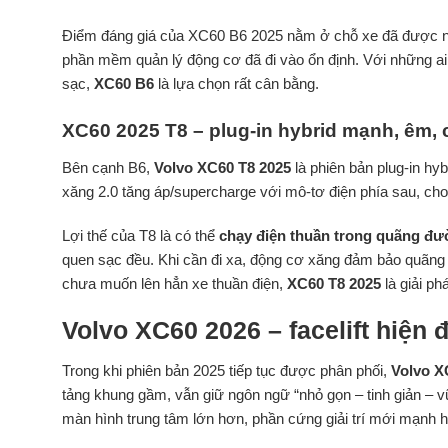
Điểm đáng giá của XC60 B6 2025 nằm ở chỗ xe đã được nhiề
phần mềm quản lý động cơ đã đi vào ổn định. Với những ai
sạc,
XC60 B6
là lựa chọn rất cân bằng.
XC60 2025 T8 – plug-in hybrid mạnh, êm,
Bên cạnh B6,
Volvo XC60 T8 2025
là phiên bản plug-in hy
xăng 2.0 tăng áp/supercharge với mô-tơ điện phía sau, cho
Lợi thế của T8 là có thể
chạy điện thuần trong quãng đ
quen sạc đều. Khi cần đi xa, động cơ xăng đảm bảo quãn
chưa muốn lên hẳn xe thuần điện,
XC60 T8 2025
là giải ph
Volvo XC60 2026 – facelift hiện 
Trong khi phiên bản 2025 tiếp tục được phân phối,
Volvo X
tảng khung gầm, vẫn giữ ngôn ngữ “nhỏ gọn – tinh giản – v
màn hình trung tâm lớn hơn, phần cứng giải trí mới mạnh 