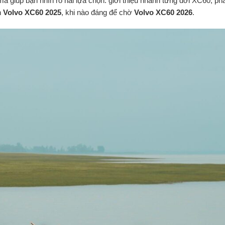
mà giúp bạn nhìn rõ hai lựa chọn: giới thiệu nhanh từng đời XC60, phâ
n
Volvo XC60 2025
, khi nào đáng để chờ
Volvo XC60 2026
.