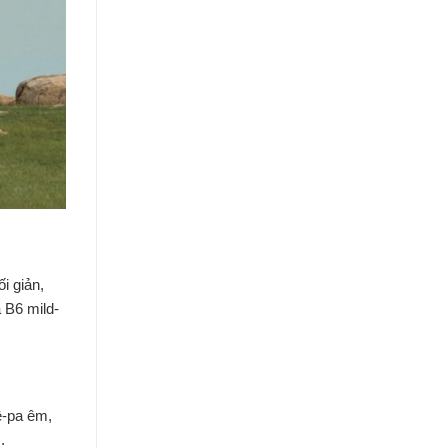
i giản,
à B6 mild-
ề-pa êm,
.