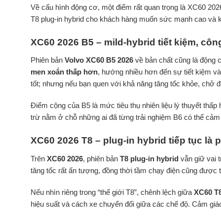
Về cấu hình động cơ, một điểm rất quan trọng là XC60 20
T8 plug-in hybrid cho khách hàng muốn sức mạnh cao và k
XC60 2026 B5 – mild-hybrid tiết kiệm, cô
Phiên bản
Volvo XC60 B5 2026
về bản chất cũng là động c
men xoắn thấp hơn
, hướng nhiều hơn đến sự tiết kiệm v
tốt; nhưng nếu bạn quen với khả năng tăng tốc khỏe, chở đủ 
Điểm cộng của B5 là mức tiêu thụ nhiên liệu lý thuyết th
trừ nằm ở chỗ những ai đã từng trải nghiệm B6 có thể cảm 
XC60 2026 T8 – plug-in hybrid tiếp tục là 
Trên
XC60 2026
, phiên bản
T8 plug-in hybrid
vẫn giữ vai 
tăng tốc rất ấn tượng, đồng thời tầm chạy điện cũng được 
Nếu nhìn riêng trong “thế giới T8”, chênh lệch giữa
XC60 T8
hiệu suất và cách xe chuyển đổi giữa các chế độ. Cảm giác