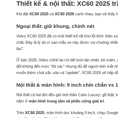
Thiết kế & nội thất: XC60 2025 t
Khi đặt
XC60 2025
và
XC60 2026
cạnh nhau, bạn sẽ thấy h
Ngoại thất: giữ khung, chỉnh nét
Volvo XC60 2025 đã có một thiết kế rất khó lỗi thời: thân
chãi. Đây là lý do vì sao mẫu xe này được ưa chuộng nhiề
lâu”.
Ở bản 2026, Volvo chỉnh lại chi tiết lưới tản nhiệt, bộ m
đổi không đến mức “lột xác” nhưng đủ để người tinh mắt n
muốn thêm chút sắc sảo và “update”, XC60 2026 sẽ hấp d
Nội thất & màn hình: 9 inch chín chắn vs 1
Nội thất cả hai đời đều giữ tinh thần Calm Luxury: gỗ thật,
nằm ở
màn hình trung tâm và phần cứng giải trí
.
Trên
XC60 2025
, màn hình dọc khoảng 9 inch, chạy Google b