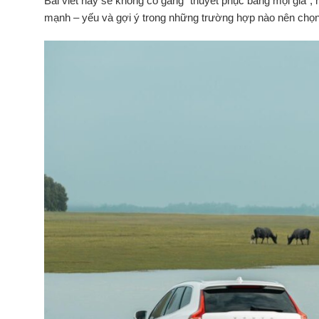
Bài viết này sẽ không cố gắng “thuyết phục bằng mọi giá”, 
mạnh – yếu và gợi ý trong những trường hợp nào nên chọ