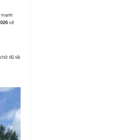
g mạnh
2026
sẽ
chở đủ tải