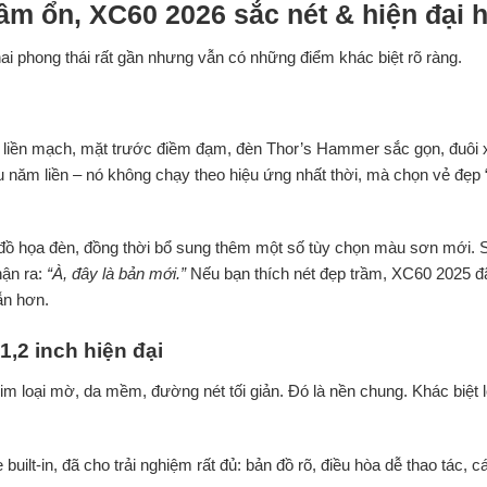
rầm ổn, XC60 2026 sắc nét & hiện đại 
ai phong thái rất gần nhưng vẫn có những điểm khác biệt rõ ràng.
 xe liền mạch, mặt trước điềm đạm, đèn Thor’s Hammer sắc gọn, đuôi
u năm liền – nó không chạy theo hiệu ứng nhất thời, mà chọn vẻ đẹp
âm, đồ họa đèn, đồng thời bổ sung thêm một số tùy chọn màu sơn mới. 
hận ra:
“À, đây là bản mới.”
Nếu bạn thích nét đẹp trầm, XC60 2025 đ
ẫn hơn.
1,2 inch hiện đại
 kim loại mờ, da mềm, đường nét tối giản. Đó là nền chung. Khác biệt 
uilt-in, đã cho trải nghiệm rất đủ: bản đồ rõ, điều hòa dễ thao tác, c