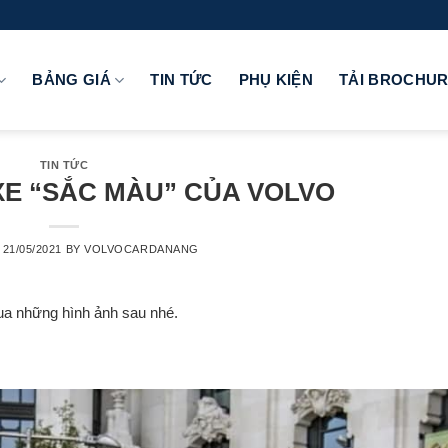
BẢNG GIÁ
TIN TỨC
PHỤ KIỆN
TẢI BROCHU
TIN TỨC
XE “SẮC MÀU” CỦA VOLVO
N
21/05/2021
BY
VOLVOCARDANANG
a những hình ảnh sau nhé.