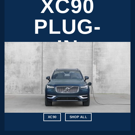
XC90
PLUG-
IN
HYBRID
XE GIAO
NGAY
XC90
SHOP ALL