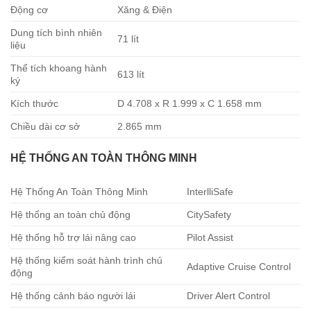
Động cơ
Xăng & Điện
Dung tích bình nhiên
71 lít
liệu
Thể tích khoang hành
613 lít
ký
Kích thước
D 4.708 x R 1.999 x C 1.658 mm
Chiều dài cơ sở
2.865 mm
HỆ THỐNG AN TOÀN THÔNG MINH
Hệ Thống An Toàn Thông Minh
InterlliSafe
Hệ thống an toàn chủ động
CitySafety
Hệ thống hỗ trợ lái nâng cao
Pilot Assist
Hệ thống kiểm soát hành trình chủ
Adaptive Cruise Control
động
Hệ thống cảnh báo người lái
Driver Alert Control