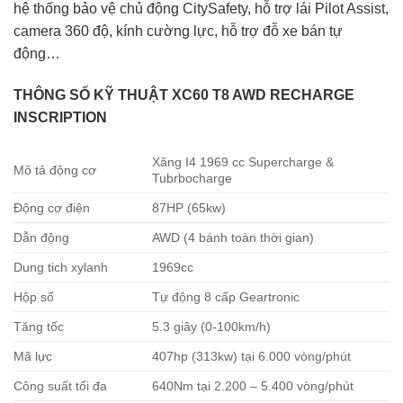
hệ thống bảo vệ chủ động CitySafety, hỗ trợ lái Pilot Assist,
camera 360 độ, kính cường lực, hỗ trợ đỗ xe bán tự
động…
THÔNG SỐ KỸ THUẬT XC60 T8 AWD RECHARGE
INSCRIPTION
Xăng I4 1969 cc Supercharge &
Mô tả động cơ
Tubrbocharge
Động cơ điện
87HP (65kw)
Dẫn động
AWD (4 bánh toàn thời gian)
Dung tich xylanh
1969cc
Hộp số
Tự động 8 cấp Geartronic
Tăng tốc
5.3 giây (0-100km/h)
Mã lực
407hp (313kw) tại 6.000 vòng/phút
Công suất tối đa
640Nm tại 2.200 – 5.400 vòng/phút