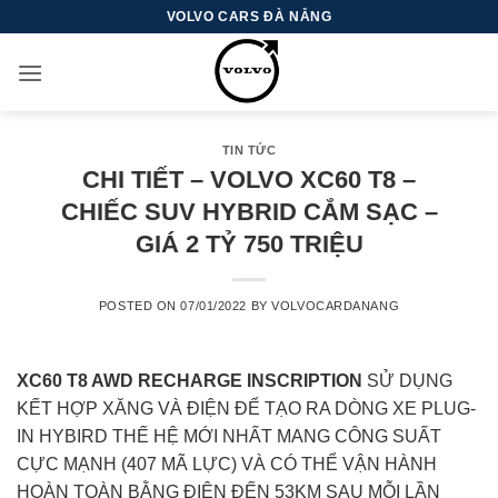
Skip
VOLVO CARS ĐÀ NẴNG
to
content
TIN TỨC
CHI TIẾT – VOLVO XC60 T8 –
CHIẾC SUV HYBRID CẮM SẠC –
GIÁ 2 TỶ 750 TRIỆU
POSTED ON
07/01/2022
BY
VOLVOCARDANANG
XC60 T8 AWD RECHARGE INSCRIPTION
SỬ DỤNG
KẾT HỢP XĂNG VÀ ĐIỆN ĐỂ TẠO RA DÒNG XE PLUG-
IN HYBIRD THẾ HỆ MỚI NHẤT MANG CÔNG SUẤT
CỰC MẠNH (407 MÃ LỰC) VÀ CÓ THỂ VẬN HÀNH
HOÀN TOÀN BẰNG ĐIỆN ĐẾN 53KM SAU MỖI LẦN