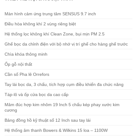
Màn hình cảm ứng trung tâm SENSUS 9.7 inch
Điều hòa không khí 2 vùng riêng biệt
Hệ thống lọc không khí Clean Zone, bụi mịn PM 2.5
Ghế bọc da chỉnh điện với bộ nhớ vị trí ghế cho hàng ghế trước
Chìa khóa thông minh
Ốp gỗ nội thất
Cần số Pha lê Orrefors
Tay lái bọc da, 3 chấu, tích hợp cụm điều khiển đa chức năng
Táp-lô và ốp cửa bọc da cao cấp
Mâm đúc hợp kim nhôm 19 Inch 5 chấu kép phay xước kim
cương
Bảng đồng hồ kỹ thuật số 12 Inch sau tay lái
Hệ thống âm thanh Bowers & Wilkins 15 loa – 1100W