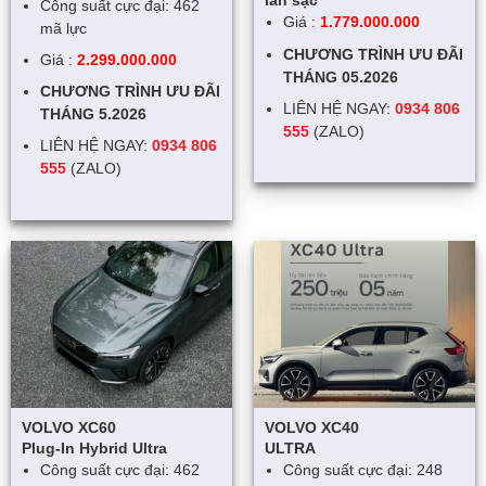
lần sạc
Công suất cực đại: 462
Giá :
1.779.000.000
mã lực
CHƯƠNG TRÌNH ƯU ĐÃI
Giá :
2.299.000.000
THÁNG 05.2026
CHƯƠNG TRÌNH ƯU ĐÃI
LIÊN HỆ NGAY:
0934 806
THÁNG 5.2026
555
(ZALO)
LIÊN HỆ NGAY:
0934 806
555
(ZALO)
VOLVO XC60
VOLVO XC40
Plug-In Hybrid Ultra
ULTRA
Công suất cực đại: 462
Công suất cực đại: 248