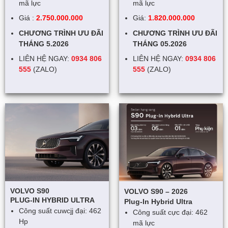
mã lực
mã lực
Giá :
2.750.000.000
Giá:
1.820.000.000
CHƯƠNG TRÌNH ƯU ĐÃI
CHƯƠNG TRÌNH ƯU ĐÃI
THÁNG 5.2026
THÁNG 05
.2026
LIÊN HỆ NGAY:
0934 806
LIÊN HỆ NGAY:
0934 806
555
(ZALO)
555
(ZALO)
VOLVO S90
VOLVO S90 – 2026
PLUG-IN HYBRID ULTRA
Plug-In Hybrid Ultra
Công suất cuwcjj đại: 462
Công suất cực đại: 462
Hp
mã lực