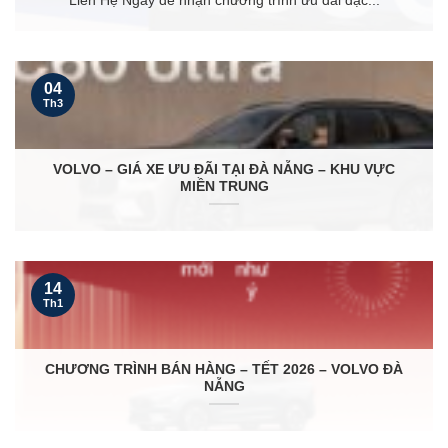
Liên Hệ Ngay để nhận chương trình ưu đãi đặc...
04
Th3
VOLVO – GIÁ XE ƯU ĐÃI TẠI ĐÀ NẴNG – KHU VỰC
MIỀN TRUNG
14
Th1
CHƯƠNG TRÌNH BÁN HÀNG – TẾT 2026 – VOLVO ĐÀ
NẴNG