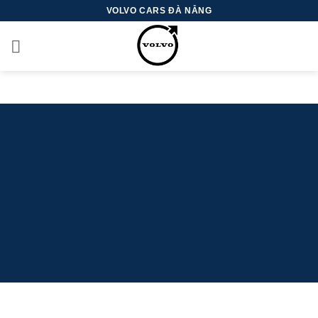
Skip
VOLVO CARS ĐÀ NẴNG
to
content