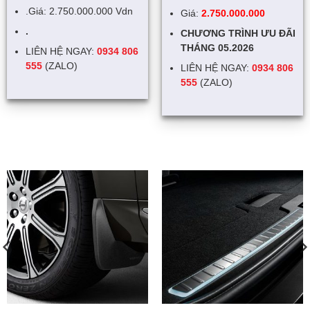
.Giá: 2.750.000.000 Vdn
Giá:
2.750.000.000
.
CHƯƠNG TRÌNH ƯU ĐÃI
THÁNG 05.2026
LIÊN HỆ NGAY:
0934 806
555
(ZALO)
LIÊN HỆ NGAY:
0934 806
555
(ZALO)