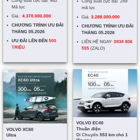
Công suất cực đại: 462
Công suất cực đại: 249
Mã lực
mã lực
Giá :
4.370.000.000
Giá:
3.289.000.000
CHƯƠNG TRÌNH ƯU ĐÃI
CHƯƠNG TRÌNH ƯU ĐÃI
THÁNG 05.2026
THÁNG 05.2026
ƯU ĐÃI LÊN ĐẾN
500
LIÊN HỆ NGAY:
0934 806
TRIỆU
555
(ZALO)
VOLVO EC40
Thuần điện
VOLVO XC60
Di Chuyển
553 km
cho 1
Ultra